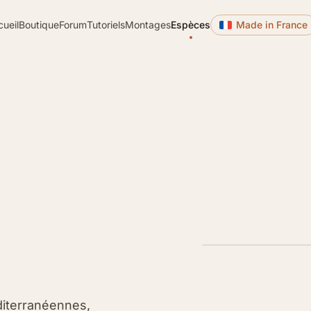
cueil
Boutique
Forum
Tutoriels
Montages
Espèces
Made in France
diterranéennes,