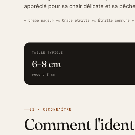
apprécié pour sa chair délicate et sa pêche
« Crabe nageur »
« Crabe étrille »
« Étrille commune »
TAILLE TYPIQUE
6–8 cm
record 8 cm
01 · RECONNAÎTRE
Comment l'ident