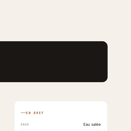
EN BREF
Eau salée
EAUX