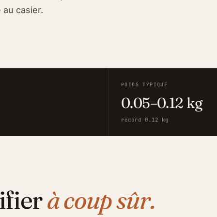
 au casier.
POIDS TYPIQUE
0.05–0.12 kg
record 0.12 kg
ifier
à coup sûr.