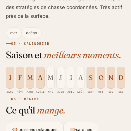
des stratégies de chasse coordonnées. Très actif
près de la surface.
mer
océan
03 · CALENDRIER
Saison et
meilleurs moments.
J
F
M
A
M
J
J
A
S
O
N
D
JANV
FÉVR
MARS
AVRIL
MAI
JUIN
JUIL
AOÛT
SEPT
OCT
NOV
DÉC
05 · RÉGIME
Ce qu'il
mange.
poissons pélagiques
sardines