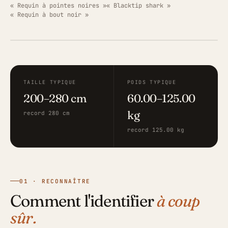
« Requin à pointes noires »
« Blacktip shark »
« Requin à bout noir »
ILLUSTRATION · FISHING GRID
TAILLE TYPIQUE
POIDS TYPIQUE
200–280 cm
60.00–125.00
kg
record 280 cm
record 125.00 kg
01 · RECONNAÎTRE
Comment l'identifier
à coup
sûr.