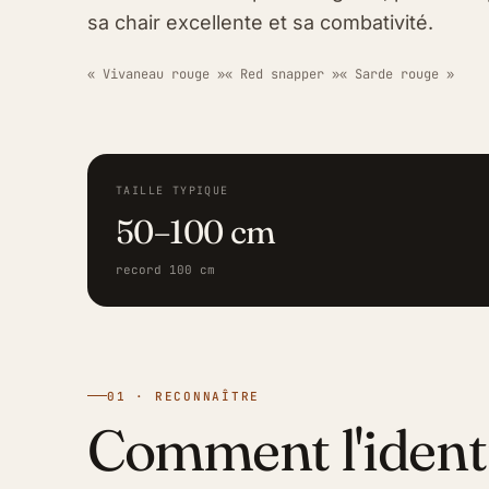
sa chair excellente et sa combativité.
« Vivaneau rouge »
« Red snapper »
« Sarde rouge »
TAILLE TYPIQUE
50–100 cm
record 100 cm
01 · RECONNAÎTRE
Comment l'ident