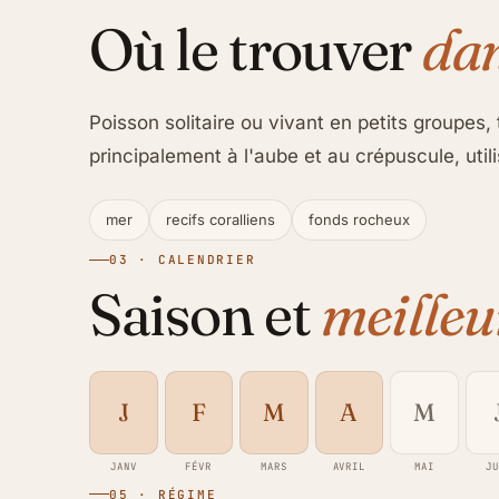
Où le trouver
dan
Poisson solitaire ou vivant en petits groupes, t
principalement à l'aube et au crépuscule, ut
mer
recifs coralliens
fonds rocheux
03 · CALENDRIER
Saison et
meilleu
J
F
M
A
M
JANV
FÉVR
MARS
AVRIL
MAI
J
05 · RÉGIME