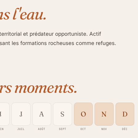
s l'eau.
erritorial et prédateur opportuniste. Actif
ilisant les formations rocheuses comme refuges.
rs moments.
J
J
A
S
O
N
D
UIN
JUIL
AOÛT
SEPT
OCT
NOV
DÉC