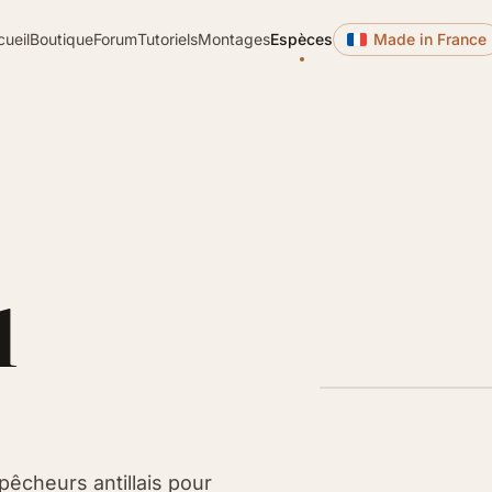
cueil
Boutique
Forum
Tutoriels
Montages
Espèces
Made in France
u
 pêcheurs antillais pour