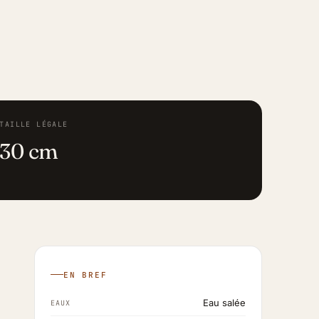
TAILLE LÉGALE
30 cm
EN BREF
Eau salée
EAUX