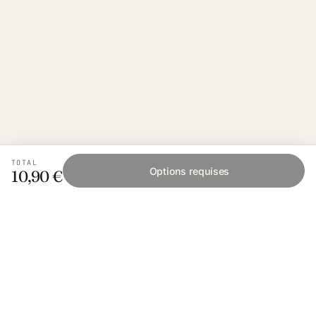
TOTAL
Options requises
10,90 €
Fishing Grid
L'application collaborative pour les passionnés
de pêche. Gratuit sur iOS et Android.