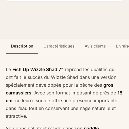
Description
Caractéristiques
Avis clients
Livrais
Le
Fish Up Wizzle Shad 7"
reprend les qualités qui
ont fait le succès du Wizzle Shad dans une version
spécialement développée pour la pêche des
gros
carnassiers
. Avec son format imposant de près de
18
cm
, ce leurre souple offre une présence importante
dans l’eau tout en conservant une nage naturelle et
attractive.
Son principal atout réside dans son
paddle