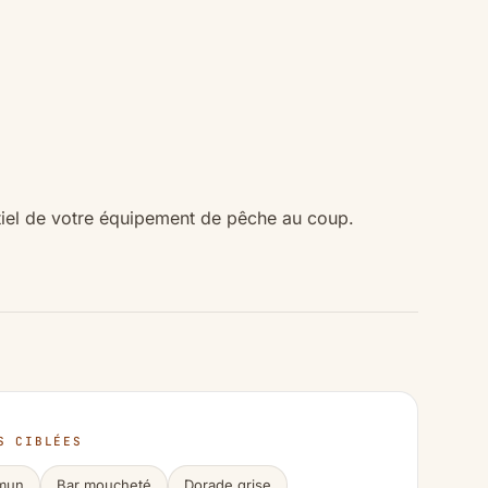
tiel de votre équipement de pêche au coup.
S CIBLÉES
mun
Bar moucheté
Dorade grise