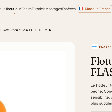
cueil
Boutique
Forum
Tutoriels
Montages
Espèces
Made in France
Flotteur toulousain T1 - FLASHMER
/
FLASH
Flot
FLA
Le flotteur 
pêche. Conç
sensibilité,
plus subtiles