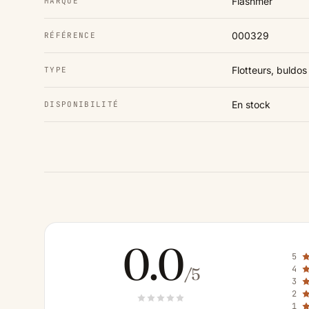
Flashmer
MARQUE
000329
RÉFÉRENCE
Flotteurs, buldo
TYPE
En stock
DISPONIBILITÉ
0.0
5
4
/5
3
2
1