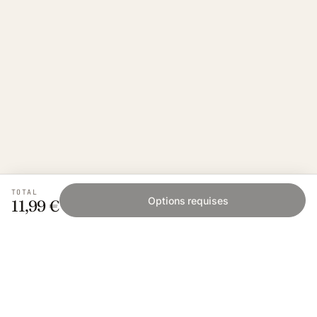
TOTAL
Options requises
11,99 €
Fishing Grid
L'application collaborative pour les passionnés