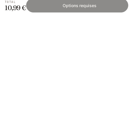
TOTAL
Options requises
10,99 €
Fishing Grid
L'application collaborative pour les passionnés
de pêche. Gratuit sur iOS et Android.
App Store
Google Play
SAVOIR PÊCHER
Encyclopédie
Mailles & réglementation