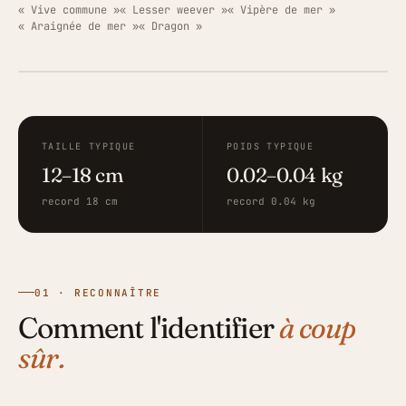
« Vive commune »
« Lesser weever »
« Vipère de mer »
« Araignée de mer »
« Dragon »
ILLUSTRATION · FISHING GRID
TAILLE TYPIQUE
POIDS TYPIQUE
12–18 cm
0.02–0.04 kg
record 18 cm
record 0.04 kg
01 · RECONNAÎTRE
Comment l'identifier
à coup
sûr.