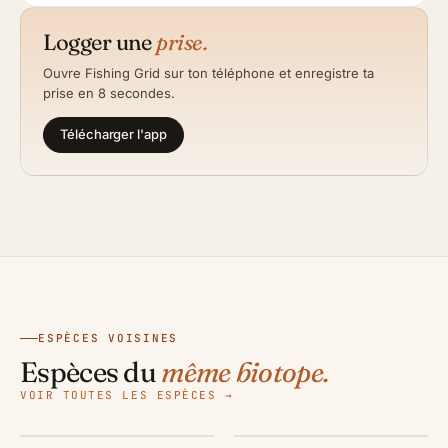
Logger une
prise.
Ouvre Fishing Grid sur ton téléphone et enregistre ta
prise en 8 secondes.
Télécharger l'app
ESPÈCES VOISINES
Ange de mer
Barbue
Espèces du
même biotope.
Céteau
Dorade royale
Squatina squatina
Scophthalmus rhombus
VOIR TOUTES LES ESPÈCES →
Dicologlossa cuneata
Sparus aurata
183 cm
·
80.00 kg
60 cm
·
3.00 kg
30 cm
·
0.40 kg
70 cm
·
7.50 kg