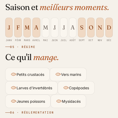
Saison et
meilleurs moments.
J
F
M
A
M
J
J
A
S
O
N
D
JANV
FÉVR
MARS
AVRIL
MAI
JUIN
JUIL
AOÛT
SEPT
OCT
NOV
DÉC
05 · RÉGIME
Ce qu'il
mange.
Petits crustacés
Vers marins
Larves d'invertébrés
Copépodes
Jeunes poissons
Mysidacés
06 · RÉGLEMENTATION