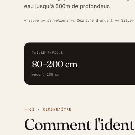
eau jusqu'à 500m de profondeur.
« Sabre »
« Jarretière »
« Ceinture d'argent »
« Silver
TAILLE TYPIQUE
80–200 cm
record 200 cm
01 · RECONNAÎTRE
Comment l'ident