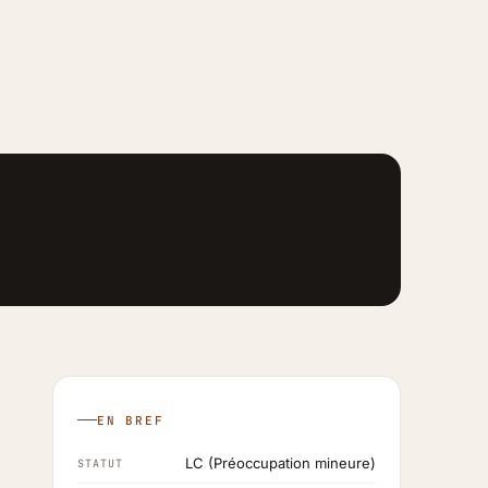
EN BREF
LC (Préoccupation mineure)
STATUT