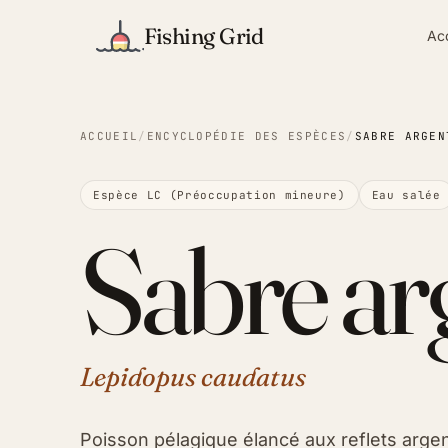
Fishing Grid
Ac
ACCUEIL
/
ENCYCLOPÉDIE DES ESPÈCES
/
SABRE ARGEN
Espèce LC (Préoccupation mineure)
Eau salée
Sabre ar
Lepidopus caudatus
Poisson pélagique élancé aux reflets argen