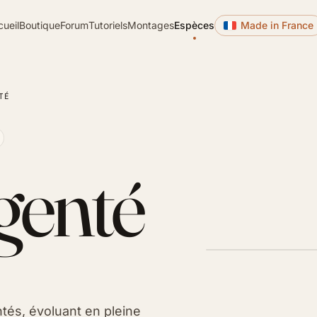
cueil
Boutique
Forum
Tutoriels
Montages
Espèces
Made in France
TÉ
genté
tés, évoluant en pleine