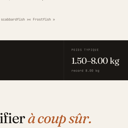
 scabbardfish »
« Frostfish »
POIDS TYPIQUE
1.50–8.00 kg
record 8.00 kg
ifier
à coup sûr.