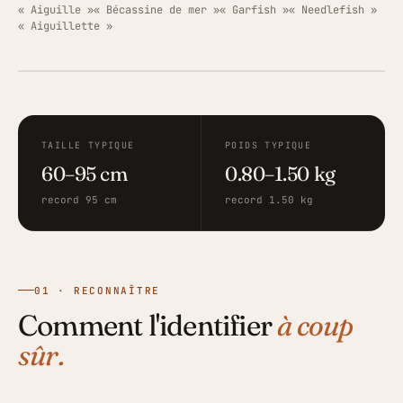
« Aiguille »
« Bécassine de mer »
« Garfish »
« Needlefish »
« Aiguillette »
ILLUSTRATION · FISHING GRID
TAILLE TYPIQUE
POIDS TYPIQUE
60–95 cm
0.80–1.50 kg
record 95 cm
record 1.50 kg
01 · RECONNAÎTRE
Comment l'identifier
à coup
sûr.