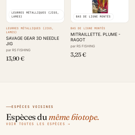
LEURRES MÉTALLIQUES (JIGS,
LAMES)
BAS DE LIGNE MONTÉS
LEURRES MÉTALLIQUES (JIGS,
BAS DE LIGNE MONTÉS
LAMES)
MITRAILLETTE. PLUME -
SAVAGE GEAR 3D NEEDLE
RAGOT
JIG
par RS FISHING
par RS FISHING
3,25 €
13,90 €
Aiguillat
ESPÈCES VOISINES
commun
Amour blanc
Espèces du
même biotope.
Aspe
Bar Commun
Squalus acanthias
Ctenopharyngodon idella
VOIR TOUTES LES ESPÈCES →
Leuciscus aspius
Dicentrarchus labrax
120 cm
·
7.50 kg
120 cm
·
45.00 kg