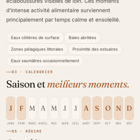
éclaboussures visibles de loin. Ces moments
d'intense activité alimentaire surviennent
principalement par temps calme et ensoleillé.
Eaux côtières de surface
Baies abritées
Zones pélagiques littorales
Proximité des estuaires
Eaux saumâtres occasionnellement
03 · CALENDRIER
Saison et
meilleurs moments.
J
F
M
A
M
J
J
A
S
O
N
D
JANV
FÉVR
MARS
AVRIL
MAI
JUIN
JUIL
AOÛT
SEPT
OCT
NOV
DÉC
05 · RÉGIME