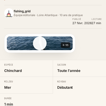
fishing_grid
Équipe éditoriale · Loire Atlantique · 10 ans de pratique
PUBLIÉ
LECTURE
27 févr. 2026
27 min
0:55
ESPÈCE
SAISON
Chinchard
Toute l'année
MILIEU
NIVEAU
Mer
Débutant
DURÉE
1 min