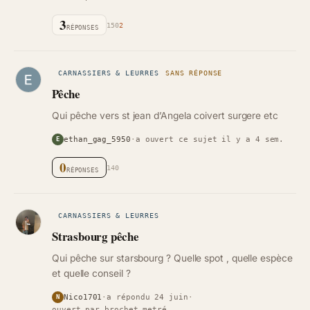
3
150
2
RÉPONSES
CARNASSIERS & LEURRES
SANS RÉPONSE
Pêche
Qui pêche vers st jean d’Angela coivert surgere etc
ethan_gag_5950
·
a ouvert ce sujet il y a 4 sem.
E
0
140
RÉPONSES
CARNASSIERS & LEURRES
Strasbourg pêche
Qui pêche sur starsbourg ? Quelle spot , quelle espèce
et quelle conseil ?
Nico1701
·
a répondu 24 juin
·
N
ouvert par brochet metré