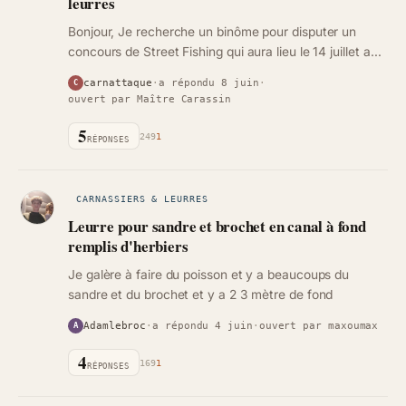
leurres
Bonjour, Je recherche un binôme pour disputer un
concours de Street Fishing qui aura lieu le 14 juillet aux
Moutiers sur le Lay en Vendée. Pas besoin d'être un
carnattaque
·
a répondu 8 juin
·
C
pro !
ouvert par Maître Carassin
5
249
1
RÉPONSES
CARNASSIERS & LEURRES
Leurre pour sandre et brochet en canal à fond
remplis d'herbiers
Je galère à faire du poisson et y a beaucoups du
sandre et du brochet et y a 2 3 mètre de fond
Adamlebroc
·
a répondu 4 juin
·
ouvert par maxoumax
A
4
169
1
RÉPONSES