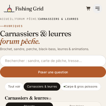
Fishing Grid
ACCUEIL
/
FORUM PÊCHE
/
CARNASSIERS & LEURRES
RUBRIQUES
Carnassiers & leurres
forum pêche.
Brochet, sandre, perche, black-bass, leurres & animations.
Rechercher une discussion
Poser une question
Tout voir
Carnassiers & leurres
Carpe & gros poissons
Carnassiers & leurres
53