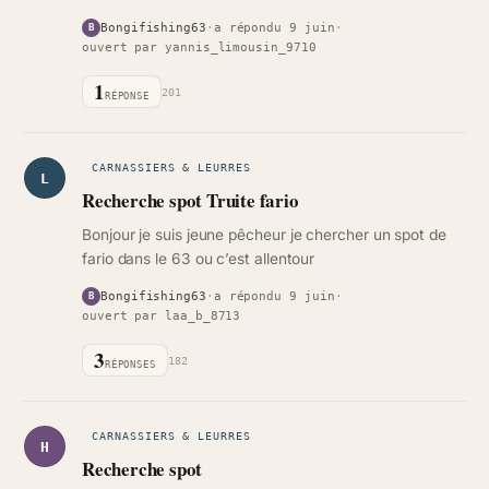
Bongifishing63
·
a répondu 9 juin
·
B
ouvert par yannis_limousin_9710
1
201
RÉPONSE
CARNASSIERS & LEURRES
L
Recherche spot Truite fario
Bonjour je suis jeune pêcheur je chercher un spot de
fario dans le 63 ou c’est allentour
Bongifishing63
·
a répondu 9 juin
·
B
ouvert par laa_b_8713
3
182
RÉPONSES
CARNASSIERS & LEURRES
H
Recherche spot