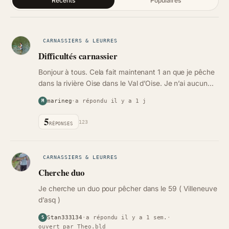
Récents
Populaires
CARNASSIERS & LEURRES
Difficultés carnassier
Bonjour à tous. Cela fait maintenant 1 an que je pêche
dans la rivière Oise dans le Val d’Oise. Je n’ai aucun
problème à remonter des gardons ou des gobies aux
marineg
·
a répondu il y a 1 j
M
pinkies, mais quand…
5
123
RÉPONSES
CARNASSIERS & LEURRES
Cherche duo
Je cherche un duo pour pêcher dans le 59 ( Villeneuve
d’asq )
Stan333134
·
a répondu il y a 1 sem.
·
S
ouvert par Theo.bld