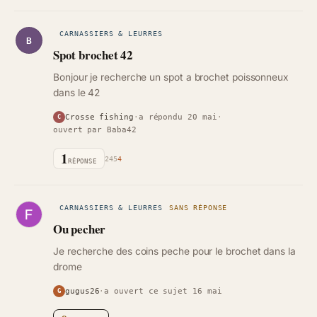
CARNASSIERS & LEURRES
B
Spot brochet 42
Bonjour je recherche un spot a brochet poissonneux
dans le 42
Crosse fishing
·
a répondu 20 mai
·
C
ouvert par Baba42
1
245
4
RÉPONSE
CARNASSIERS & LEURRES
SANS RÉPONSE
Ou pecher
Je recherche des coins peche pour le brochet dans la
drome
gugus26
·
a ouvert ce sujet 16 mai
G