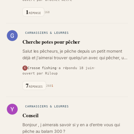
1
168
RÉPONSE
CARNASSIERS & LEURRES
Cherche potes pour pêcher
Salut les pêcheurs, je pêche depuis un petit moment
déjà et j'aimerai trouver quelqu'un avec qui pêcher, un
pote de pêche quoi, je suis dans le 57 à la frontière
Crosse fishing
·
a répondu 18 juin
·
C
allemande, si…
ouvert par Riloup
7
260
1
RÉPONSES
CARNASSIERS & LEURRES
Conseil
Bonjour , j aimerais savoir si y en a d’entre vous qui
pêche au balam 300 ?