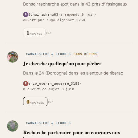
Bonsoir recherche spot dans le 43 près d’Yssingeaux
Bongifishing63
·
a répondu 9 juin
·
B
ouvert par hugo_digonnet_9260
1
192
RÉPONSE
CARNASSIERS & LEURRES
SANS RÉPONSE
Je cherche quellequ’un pour pêcher
Dans le 24 (Dordogne) dans les alentour de riberac
enzo_guerin_aguerre_3183
·
E
a ouvert ce sujet 8 juin
0
167
RÉPONSES
CARNASSIERS & LEURRES
Recherche partenaire pour un concours aux