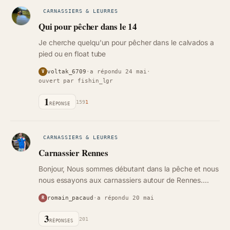
CARNASSIERS & LEURRES
Qui pour pêcher dans le 14
Je cherche quelqu'un pour pêcher dans le calvados a
pied ou en float tube
voltak_6709
·
a répondu 24 mai
·
V
ouvert par fishin_lgr
1
159
1
RÉPONSE
CARNASSIERS & LEURRES
Carnassier Rennes
Bonjour, Nous sommes débutant dans la pêche et nous
nous essayons aux carnassiers autour de Rennes.
Nous avons déjà essayé étang de la grande Coutance
romain_pacaud
·
a répondu 20 mai
R
et Colombier mais aucune…
3
201
RÉPONSES